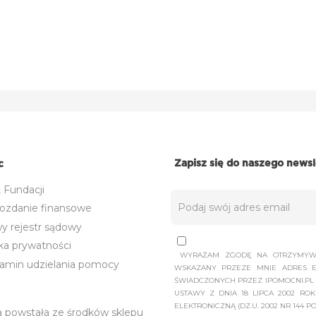
Zapisz się do naszego newsl
c
 Fundacji
ozdanie finansowe
y rejestr sądowy
ka prywatności
WYRAŻAM ZGODĘ NA OTRZYMYWA
amin udzielania pomocy
WSKAZANY PRZEZE MNIE ADRES E
ŚWIADCZONYCH PRZEZ IPOMOCNI.PL U
USTAWY Z DNIA 18 LIPCA 2002 R
ELEKTRONICZNĄ (DZ.U. 2002 NR 144 PO
a powstała ze środków sklepu