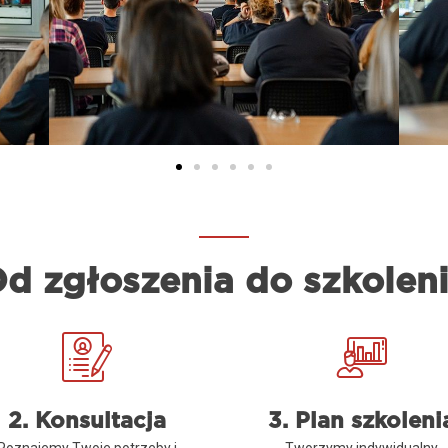
d zgłoszenia do szkolen
2. Konsultacja
3. Plan szkoleni
Poznajemy Twoje potrzeby i
Tworzymy indywidualny