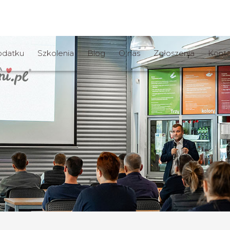
odatku
Szkolenia
Blog
O nas
Zgłoszenia
Konta