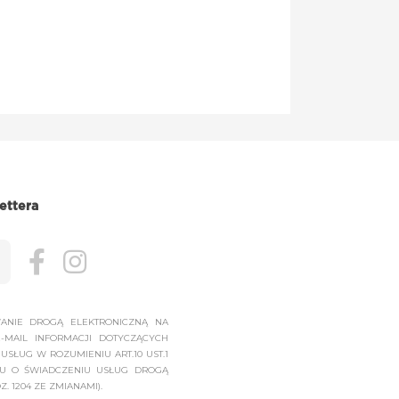
ettera
NIE DROGĄ ELEKTRONICZNĄ NA
-MAIL INFORMACJI DOTYCZĄCYCH
SŁUG W ROZUMIENIU ART.10 UST.1
OKU O ŚWIADCZENIU USŁUG DROGĄ
Z. 1204 ZE ZMIANAMI).