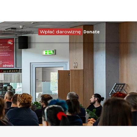
kt
Podcasty
Wpłać darowiznę
Donate