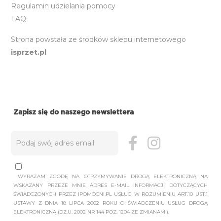
Regulamin udzielania pomocy
FAQ
Strona powstała ze środków sklepu internetowego
isprzet.pl
Zapisz się do naszego newslettera
WYRAŻAM ZGODĘ NA OTRZYMYWANIE DROGĄ ELEKTRONICZNĄ NA
WSKAZANY PRZEZE MNIE ADRES E-MAIL INFORMACJI DOTYCZĄCYCH
ŚWIADCZONYCH PRZEZ IPOMOCNI.PL USŁUG W ROZUMIENIU ART.10 UST.1
USTAWY Z DNIA 18 LIPCA 2002 ROKU O ŚWIADCZENIU USŁUG DROGĄ
ELEKTRONICZNĄ (DZ.U. 2002 NR 144 POZ. 1204 ZE ZMIANAMI).